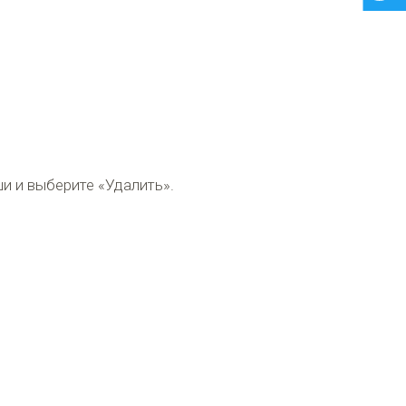
и и выберите «Удалить».