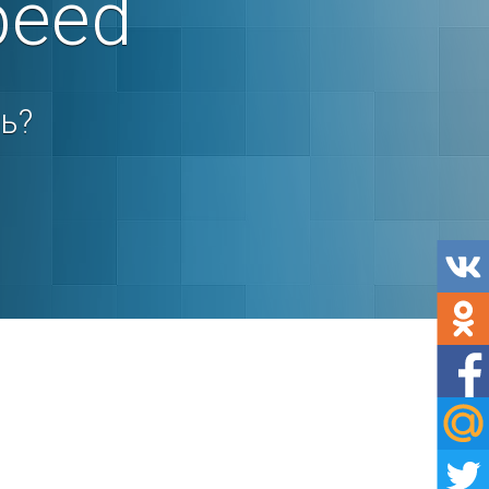
peed
ть?