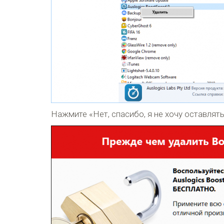
Нажмите «Нет, спасибо, я не хочу оставлят