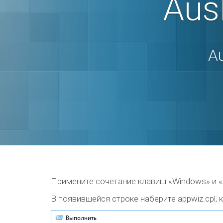
Aus
Au
Примените сочетание клавиш «Windows» и «
В появившейся строке наберите appwiz.cpl, 