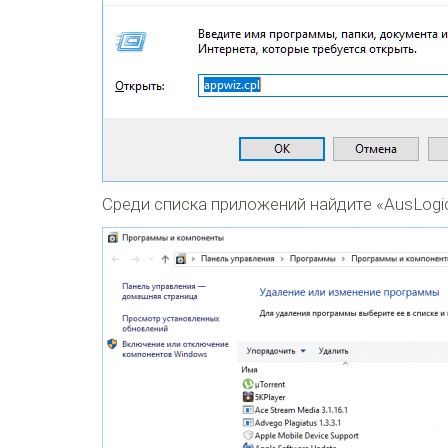
Среди списка приложений найдите «AusLogic