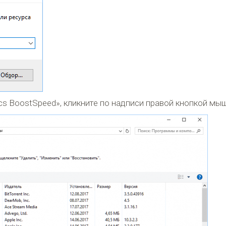
s BoostSpeed», кликните по надписи правой кнопкой мыш